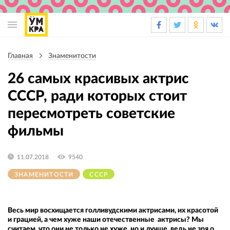
Основная
навигация
Главная
Знаменитости
Строка
навигации
26 самых красивых актрис
СССР, ради которых стоит
пересмотреть советские
фильмы
11.07.2018
9540
ЗНАМЕНИТОСТИ
СССР
Весь мир восхищается голливудскими актрисами, их красотой
и грацией, а чем хуже наши отечественные актрисы? Мы
считаем, что они не только не хуже, но и лучше, ведь не зря о