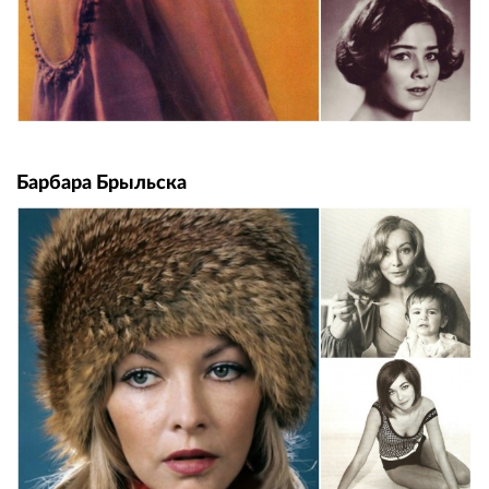
Барбара Брыльска