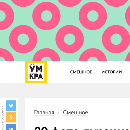
СМЕШНОЕ
ИСТОРИИ
Основная
навигация
Поделись в соцсетях
Главная
Смешное
Строка
навигации