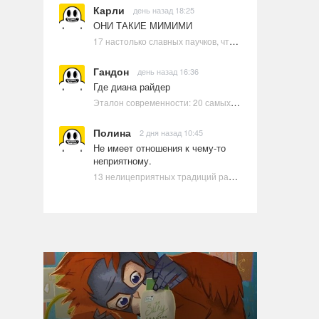
Карли
день назад 18:25
ОНИ ТАКИЕ МИМИМИ
17 настолько славных паучков, что даже у арахнофобов появится желание их погладить
Гандон
день назад 16:36
Где диана райдер
Эталон современности: 20 самых красивых и привлекательных актрис Голливуда, по мнению Google | Ультрамарин
Полина
2 дня назад 10:45
Не имеет отношения к чему-то
неприятному.
13 нелицеприятных традиций разных стран, которые могут шокировать неподготовленного человека