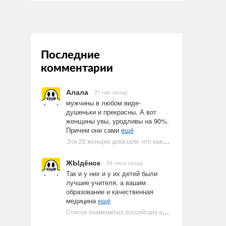
Последние
комментарии
Алала
21 час назад
мужчины в любом виде-
душеньки и прекрасны. А вот
женщины увы, уродливы на 90%.
Причем они сами
ещё
Эти 25 женщин доказали, что каждое тело имеет право быть в бикини
ЖЫдёнок
24 часа назад
Так и у них и у их детей были
лучшие учителя, а вашим
образование и качественная
медицина
ещё
Список знаменитых российских артистов-евреев | Ультрамарин