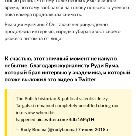
Лисио решил, что ему тоже необходимо эфирное
время, поэтому взобрался на голову польского учёного
пока камера продолжала снимать.
Реакция мужчины? Он также непринуждённо
продолжил интервью, изредка убирая хвост своего
рыжего питомца от лица.
К счастью, этот эпичный момент не канул в
небытие, благодаря журналисту Руди Бума,
который брал интервью у академика, и который
позже выложил это видео в Twitter
The Polish historian & political scientist Jerzy
Targalski remained completely unruffled during our
interview when this
happened
pic.twitter.com/4dLi16Pq1H
— Rudy Bouma (@rudybouma)
7 июля 2018 г.