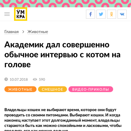
Основная
навигация
Главная
Животные
Строка
навигации
Академик дал совершенно
обычное интервью с котом на
голове
10.07.2018
590
ЖИВОТНЫЕ
СМЕШНОЕ
ВИДЕО-ПРИКОЛЫ
Владельцы кошек не выбирают время, которое они будут
проводить со своими питомцами. Выбирают кошки. И когда
наконец наступает этот долгожданный момент, владельцы
стараются быть как можно спокойными и ласковыми, чтобы
продлить его как можно дольше.