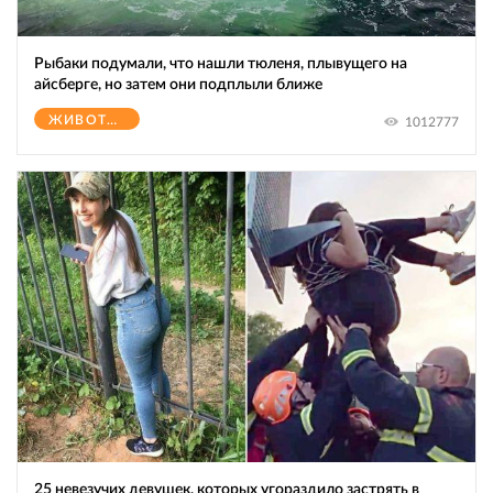
Рыбаки подумали, что нашли тюленя, плывущего на
айсберге, но затем они подплыли ближе
ЖИВОТНЫЕ
1012777
25 невезучих девушек, которых угораздило застрять в