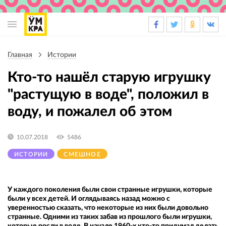
Основная
навигация
Главная
Истории
Строка
навигации
Кто-то нашёл старую игрушку
"растущую в воде", положил в
воду, и пожалел об этом
10.07.2018
5486
ИСТОРИИ
СМЕШНОЕ
У каждого поколения были свои странные игрушки, которые
были у всех детей. И оглядываясь назад можно с
уверенностью сказать, что некоторые из них были довольно
странные. Одними из таких забав из прошлого были игрушки,
которые росли в воде. В начале 1960-х кто-то придумал делать