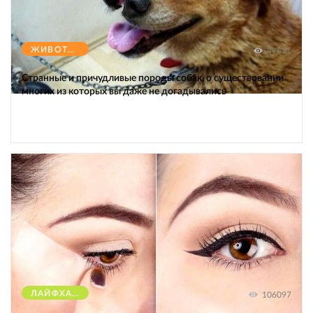
ЖИВОТНЫЕ
47571
Странные и причудливые породы собак, о существовании
многих из которых вы даже не догадывались
ЛАЙФХАКИ
106097