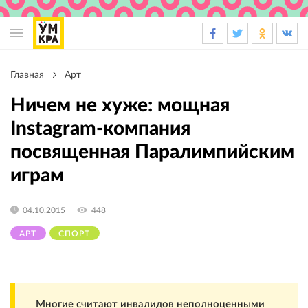
Основная
навигация
Главная
Арт
Строка
навигации
Ничем не хуже: мощная
Instagram-компания
посвященная Паралимпийским
играм
04.10.2015
448
АРТ
СПОРТ
Многие считают инвалидов неполноценными