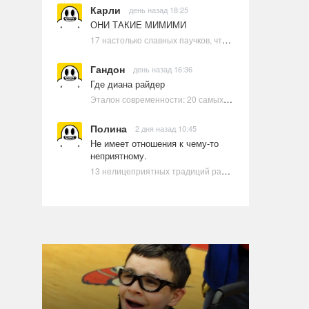
Карли
день назад 18:25
ОНИ ТАКИЕ МИМИМИ
17 настолько славных паучков, что даже у арахнофобов появится желание их погладить
Гандон
день назад 16:36
Где диана райдер
Эталон современности: 20 самых красивых и привлекательных актрис Голливуда, по мнению Google | Ультрамарин
Полина
2 дня назад 10:45
Не имеет отношения к чему-то
неприятному.
13 нелицеприятных традиций разных стран, которые могут шокировать неподготовленного человека