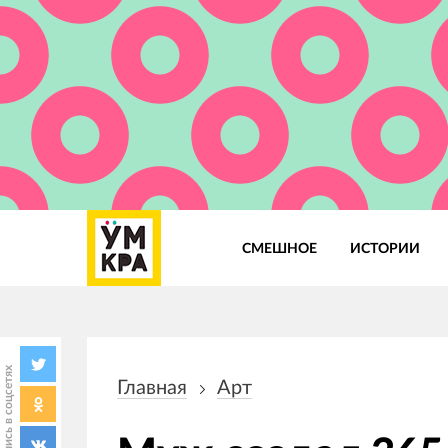
СМЕШНОЕ
ИСТОРИИ
Основная
навигация
Поделись в соцсетях
Главная
Арт
Строка
навигации