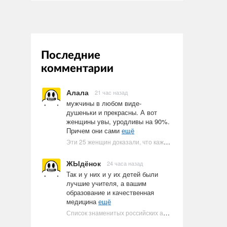
Последние
комментарии
Алала
21 час назад
мужчины в любом виде-
душеньки и прекрасны. А вот
женщины увы, уродливы на 90%.
Причем они сами
ещё
Эти 25 женщин доказали, что каждое тело имеет право быть в бикини
ЖЫдёнок
24 часа назад
Так и у них и у их детей были
лучшие учителя, а вашим
образование и качественная
медицина
ещё
Список знаменитых российских артистов-евреев | Ультрамарин