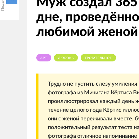
Муж создал 365
дне, проведённо
любимой женой
АРТ
ЛЮБОВЬ
ТРОГАТЕЛЬНОЕ
Трудно не пустить слезу умиления
фотографа из Мичигана Кёртиса Вик
проиллюстрировал каждый день жи
течение целого года Кёртис иллю
они с женой переживали вместе, б
положительный результат теста н
фотографа отличное напоминание в