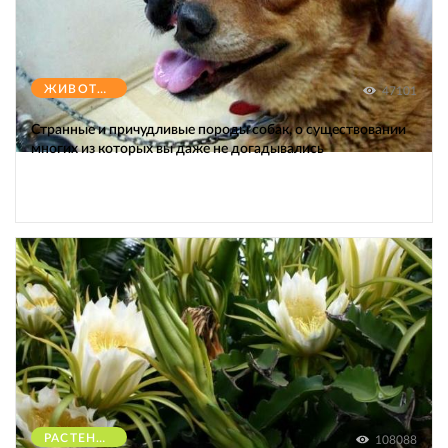
ЖИВОТНЫЕ
47101
Странные и причудливые породы собак, о существовании
многих из которых вы даже не догадывались
РАСТЕНИЯ
108088