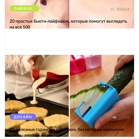
ЛАЙФХАКИ
105624
20 простых бьюти-лайфхаков, которые помогут выглядеть
на все 100
ДИЗАЙН
71138
25 полезных гаджетов для кухни, без которых непонятно
как мы вообще жили