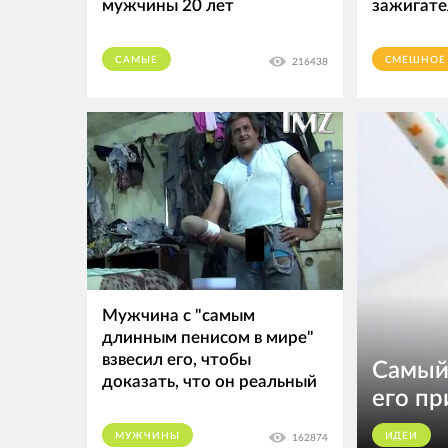
мужчины 20 лет
зажигате
САМЫЕ
СМЕШНОЕ
216438
Мужчина с "самым
длинным пeниcoм в мире"
взвесил его, чтобы
Самый 
доказать, что он реальный
его пр
МУЖЧИНЫ
ИДЕИ
162874