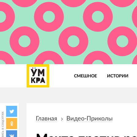
СМЕШНОЕ
ИСТОРИИ
Основная
навигация
Поделись в соцсетях
Главная
Видео-Приколы
Строка
навигации