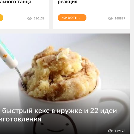
льного танца
реакция
ЖИВОТНЫЕ
180138
168897
быстрый кекс в кружке и 22 идеи
иготовления
149178