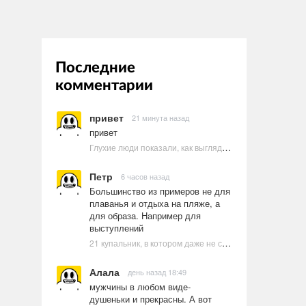
Последние
комментарии
привет
21 минута назад
привет
Глухие люди показали, как выглядят ругательства на языке жестов
Петр
6 часов назад
Большинство из примеров не для
плаванья и отдыха на пляже, а
для образа. Например для
выступлений
21 купальник, в котором даже не стоит пытаться плавать
Алала
день назад 18:49
мужчины в любом виде-
душеньки и прекрасны. А вот