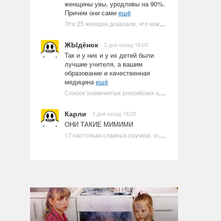
женщины увы, уродливы на 90%.
Причем они сами
ещё
Эти 25 женщин доказали, что каждое тело имеет право быть в бикини
ЖЫдёнок
2 дня назад 16:03
Так и у них и у их детей были
лучшие учителя, а вашим
образование и качественная
медицина
ещё
Список знаменитых российских артистов-евреев | Ультрамарин
Карли
3 дня назад 18:25
ОНИ ТАКИЕ МИМИМИ
17 настолько славных паучков, что даже у арахнофобов появится желание их погладить