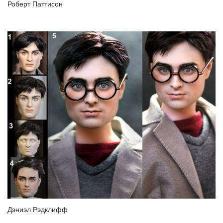
Роберт Паттисон
Дэниэл Рэдклифф