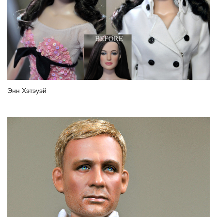
Энн Хэтэуэй