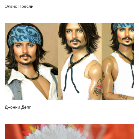
Элвис Пресли
Джонни Депп