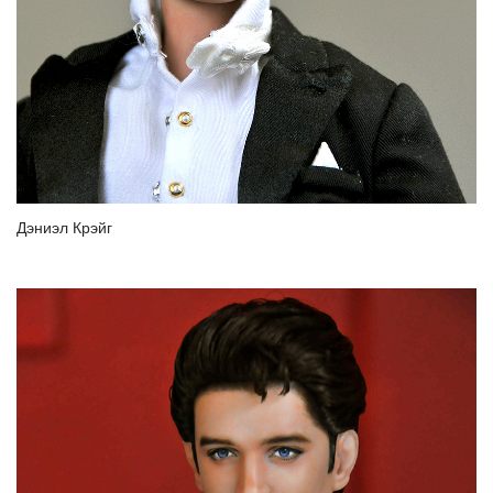
Дэниэл Крэйг