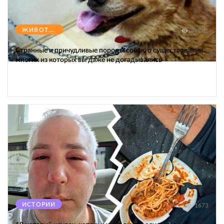
ЖИВОТНЫЕ
47081
Странные и причудливые породы собак, о существовании
многих из которых вы даже не догадывались
ИСТОРИИ
1673