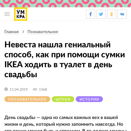
Основная
навигация
Главная
Познавательное
Строка
навигации
Невеста нашла гениальный
способ, как при помощи сумки
IKEA ходить в туалет в день
свадьбы
11.04.2019
1368
ПОЗНАВАТЕЛЬНОЕ
ШТУКИ
ИСТОРИИ
День свадьбы — одна из самых важных вех в вашей
жизни и день, который нужно запомнить навсегда. Но
это также может быть и стрессом. В те долгие месяцы