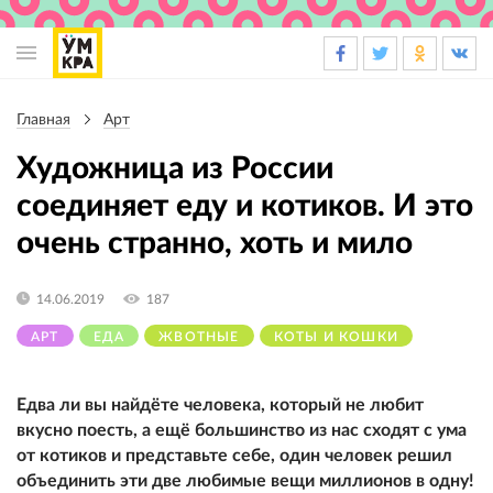
Основная
навигация
Главная
Арт
Строка
навигации
Художница из России
соединяет еду и котиков. И это
очень странно, хоть и мило
14.06.2019
187
АРТ
ЕДА
ЖВОТНЫЕ
КОТЫ И КОШКИ
Едва ли вы найдёте человека, который не любит
вкусно поесть, а ещё большинство из нас сходят с ума
от котиков и представьте себе, один человек решил
объединить эти две любимые вещи миллионов в одну!