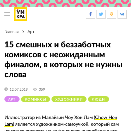
Основная
навигация
Главная
Арт
Строка
навигации
15 смешных и беззаботных
комиксов с неожиданным
финалом, в которых не нужны
слова
12.07.2019
359
АРТ
КОМИКСЫ
ХУДОЖНИКИ
ЛЮДИ
Иллюстратор из Малайзии Чоу Хон Лэм (
Chow Hon
Lam
) является художником-самоучкой, который сам
научился рисовать из-за финансовых проблем в его