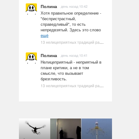
Полина
день назад 10:42
Хотя правильное определение -
"беспристрастный,
справедливый", то есть
непредвзятый. Здесь это слово
ещё
13 нелицеприятных традиций разных стран, которые могут шокировать неподготовленного человека
Полина
день назад 10:41
Нелицеприятный - неприятный в
плане критики, а не в том
смысле, что вызывает
брезгливость.
13 нелицеприятных традиций разных стран, которые могут шокировать неподготовленного человека