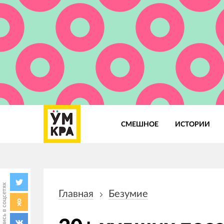
СМЕШНОЕ
ИСТОРИИ
Основная
навигация
Поделись в соцсетях
Главная
Безумие
Строка
навигации