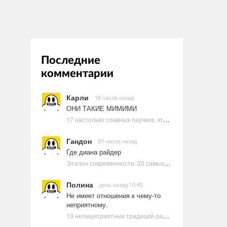
Последние
комментарии
Карли
18 часов назад
ОНИ ТАКИЕ МИМИМИ
17 настолько славных паучков, что даже у арахнофобов появится желание их погладить
Гандон
20 часов назад
Где диана райдер
Эталон современности: 20 самых красивых и привлекательных актрис Голливуда, по мнению Google | Ультрамарин
Полина
день назад 10:45
Не имеет отношения к чему-то
неприятному.
13 нелицеприятных традиций разных стран, которые могут шокировать неподготовленного человека