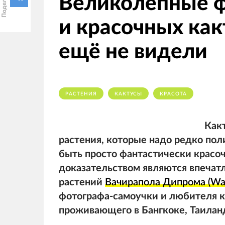
Великолепные 
и красочных как
ещё не видели
РАСТЕНИЯ
КАКТУСЫ
КРАСОТА
Какт
растения, которые надо редко поли
быть просто фантастически красо
доказательством являются впеча
растений
Вачирапола Дипрома (Wac
фотографа-самоучки и любителя к
проживающего в Бангкоке, Таиланд