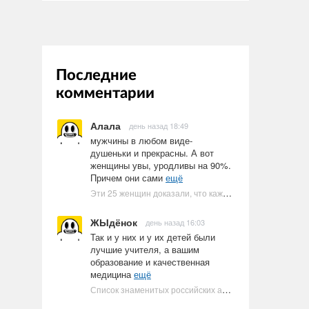
Последние
комментарии
Алала
день назад 18:49
мужчины в любом виде-
душеньки и прекрасны. А вот
женщины увы, уродливы на 90%.
Причем они сами
ещё
Эти 25 женщин доказали, что каждое тело имеет право быть в бикини
ЖЫдёнок
день назад 16:03
Так и у них и у их детей были
лучшие учителя, а вашим
образование и качественная
медицина
ещё
Список знаменитых российских артистов-евреев | Ультрамарин