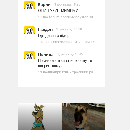
Карли
3 дня назад 18:25
ОНИ ТАКИЕ МИМИМИ
17 настолько славных паучков, что даже у арахнофобов появится желание их погладить
Гандон
3 дня назад 16:36
Где диана райдер
Эталон современности: 20 самых красивых и привлекательных актрис Голливуда, по мнению Google | Ультрамарин
Полина
3 дня назад 10:45
Не имеет отношения к чему-то
неприятному.
13 нелицеприятных традиций разных стран, которые могут шокировать неподготовленного человека