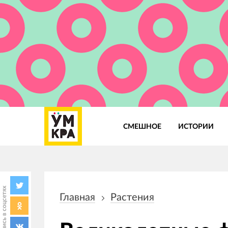
СМЕШНОЕ
ИСТОРИИ
Основная
навигация
Поделись в соцсетях
Главная
Растения
Строка
навигации