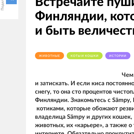
Встречайте пуш
Финляндии, кот
и быть величес
ЖИВОТНЫЕ
КОТЫ И КОШКИ
ИСТОРИИ
Чем 
и затискать. И если киса постоянн
снегу, то она сто процентов чисто
Финляндии. Знакомьтесь с Sämpy, Hi
котиками, которые обожают резвит
владелица Sämpy и других кошек, 
животных, их «карьере», а также 
интернете. Обязательно прокрутит