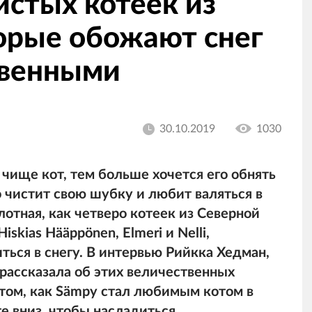
истых котеек из
орые обожают снег
твенными
30.10.2019
1030
чище кот, тем больше хочется его обнять
о чистит свою шубку и любит валяться в
плотная, как четверо котеек из Северной
skias Hääppönen, Elmeri и Nelli,
ься в снегу. В интервью Рийкка Хедман,
рассказала об этих величественных
о том, как Sämpy стал любимым котом в
е вниз, чтобы насладиться