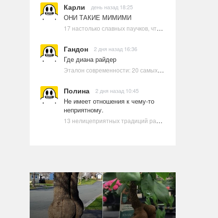
Карли
день назад 18:25
ОНИ ТАКИЕ МИМИМИ
17 настолько славных паучков, что даже у арахнофобов появится желание их погладить
Гандон
2 дня назад 16:36
Где диана райдер
Эталон современности: 20 самых красивых и привлекательных актрис Голливуда, по мнению Google | Ультрамарин
Полина
2 дня назад 10:45
Не имеет отношения к чему-то
неприятному.
13 нелицеприятных традиций разных стран, которые могут шокировать неподготовленного человека