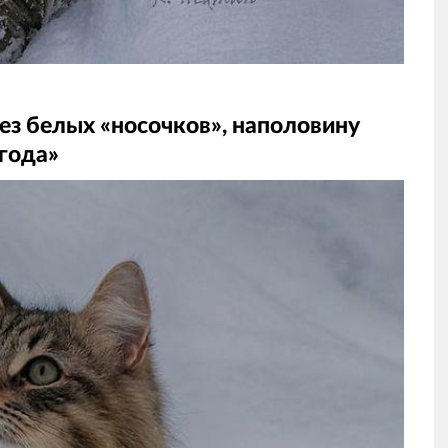
без белых «носочков», наполовину
 года»