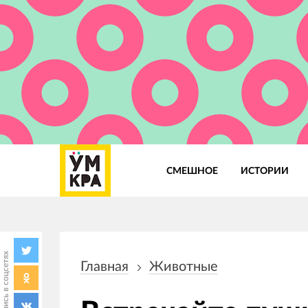
СМЕШНОЕ
ИСТОРИИ
Основная
навигация
Поделись в соцсетях
Главная
Животные
Строка
навигации