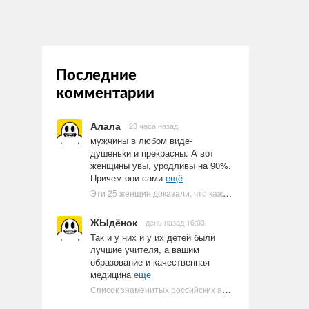
Последние
комментарии
Алала
23 часа назад
мужчины в любом виде-
душеньки и прекрасны. А вот
женщины увы, уродливы на 90%.
Причем они сами
ещё
Эти 25 женщин доказали, что каждое тело имеет право быть в бикини
ЖЫдёнок
день назад 16:03
Так и у них и у их детей были
лучшие учителя, а вашим
образование и качественная
медицина
ещё
Список знаменитых российских артистов-евреев | Ультрамарин