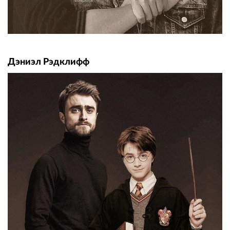
Дэниэл Рэдклифф