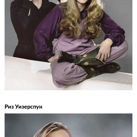
Риз Уизерспун