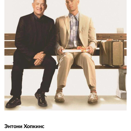
Энтони Хопкинс