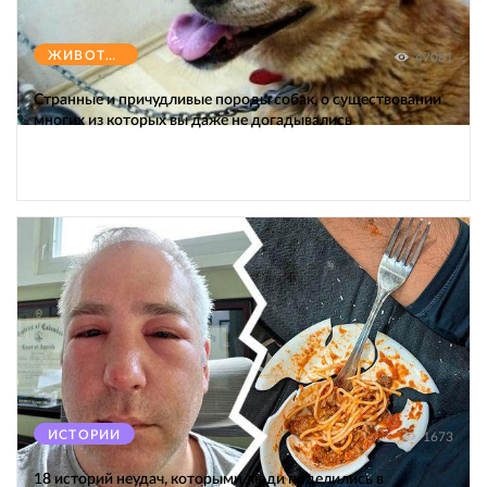
ЖИВОТНЫЕ
47081
Странные и причудливые породы собак, о существовании
многих из которых вы даже не догадывались
ИСТОРИИ
1673
18 историй неудач, которыми люди поделились в