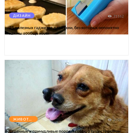
ДИЗАЙН
71162
25 полезных гаджетов для кухни, без которых непонятно
как мы вообще жили
ЖИВОТНЫЕ
47081
Странные и причудливые породы собак, о существовании