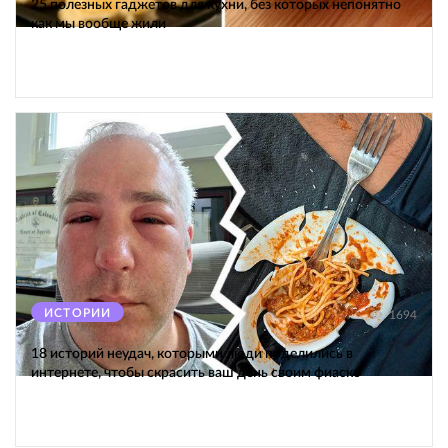
25 полезных гаджетов для кухни, без которых непонятно
как мы вообще жили
ИСТОРИИ
1694
18 историй неудач, которыми люди поделились в
интернете, чтобы скрасить ваш день своим фиаско