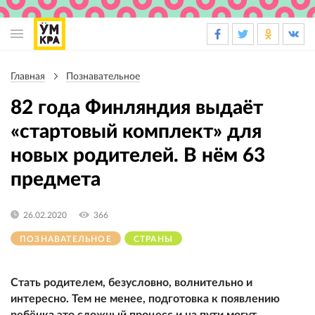
Основная
навигация
Главная
Познавательное
Строка
навигации
82 года Финляндия выдаёт
«стартовый комплект» для
новых родителей. В нём 63
предмета
26.02.2020
366
ПОЗНАВАТЕЛЬНОЕ
СТРАНЫ
Стать родителем, безусловно, волнительно и
интересно. Тем не менее, подготовка к появлению
ребёнка это сложный процесс и на пути могут