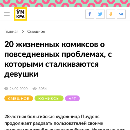
Основная
навигация
Главная
Смешное
Строка
навигации
20 жизненных комиксов о
повседневных проблемах, с
которыми сталкиваются
девушки
26.02.2020
3054
СМЕШНОЕ
КОМИКСЫ
АРТ
28-летняя бельгийская художница Пруденс
продолжает радовать пользователей своими
комиксами о тяжёлых женских буднях. Несколько лет