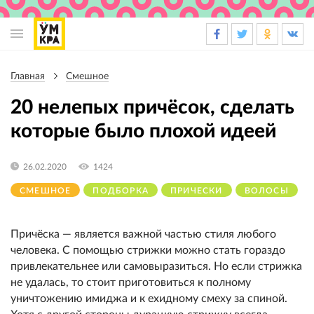
Основная
навигация
Главная
Смешное
Строка
навигации
20 нелепых причёсок, сделать
которые было плохой идеей
26.02.2020
1424
СМЕШНОЕ
ПОДБОРКА
ПРИЧЕСКИ
ВОЛОСЫ
Причёска — является важной частью стиля любого
человека. С помощью стрижки можно стать гораздо
привлекательнее или самовыразиться. Но если стрижка
не удалась, то стоит приготовиться к полному
уничтожению имиджа и к ехидному смеху за спиной.