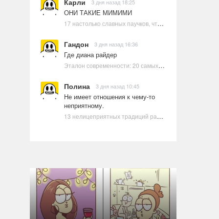
Карли
3 дня назад 18:25
ОНИ ТАКИЕ МИМИМИ
17 настолько славных паучков, что даже у арахнофобов появится желание их погладить
Гандон
3 дня назад 16:36
Где диана райдер
Эталон современности: 20 самых красивых и привлекательных актрис Голливуда, по мнению Google | Ультрамарин
Полина
3 дня назад 10:45
Не имеет отношения к чему-то
неприятному.
13 нелицеприятных традиций разных стран, которые могут шокировать неподготовленного человека