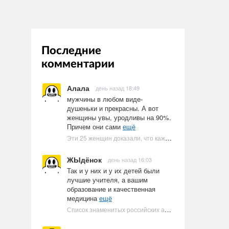
Последние
комментарии
Алала
день назад 18:49
мужчины в любом виде-
душеньки и прекрасны. А вот
женщины увы, уродливы на 90%.
Причем они сами
ещё
Эти 25 женщин доказали, что каждое тело имеет право быть в бикини
ЖЫдёнок
день назад 16:03
Так и у них и у их детей были
лучшие учителя, а вашим
образование и качественная
медицина
ещё
Список знаменитых российских артистов-евреев | Ультрамарин