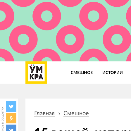
СМЕШНОЕ
ИСТОРИИ
Основная
навигация
Поделись в соцсетях
Главная
Смешное
Строка
навигации