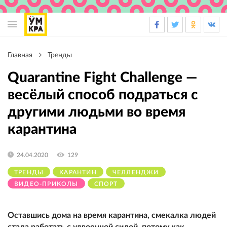
Основная
навигация
Главная
Тренды
Строка
навигации
Quarantine Fight Challenge —
весёлый способ подраться с
другими людьми во время
карантина
24.04.2020
129
ТРЕНДЫ
КАРАНТИН
ЧЕЛЛЕНДЖИ
ВИДЕО-ПРИКОЛЫ
СПОРТ
Оставшись дома на время карантина, смекалка людей
стала работать с удвоенной силой, потому как