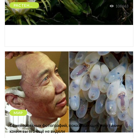
РАСТЕНИЯ
108663
10 самых редких растений Земли
МИР
12586
16 невероятных фотографий, показывающих мир таким,
каким вы его ещё не видели