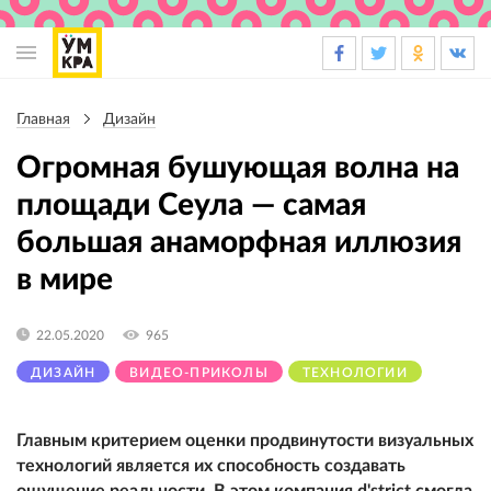
Основная
навигация
Главная
Дизайн
Строка
навигации
Огромная бушующая волна на
площади Сеула — самая
большая анаморфная иллюзия
в мире
22.05.2020
965
ДИЗАЙН
ВИДЕО-ПРИКОЛЫ
ТЕХНОЛОГИИ
Главным критерием оценки продвинутости визуальных
технологий является их способность создавать
ощущение реальности. В этом компания d'strict смогла