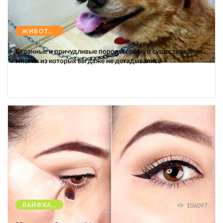
ЖИВОТНЫЕ
47571
Странные и причудливые породы собак, о существовании
многих из которых вы даже не догадывались
ЛАЙФХАКИ
106097