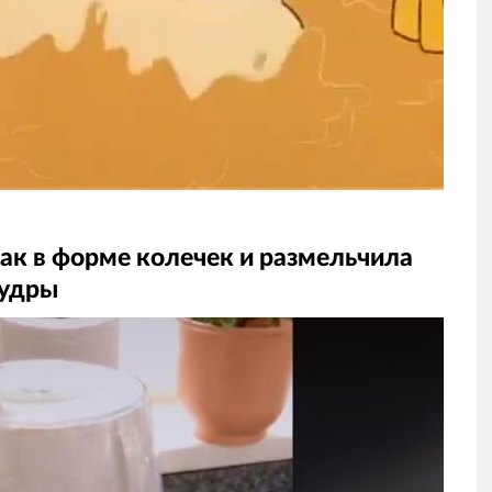
ак в форме колечек и размельчила
пудры