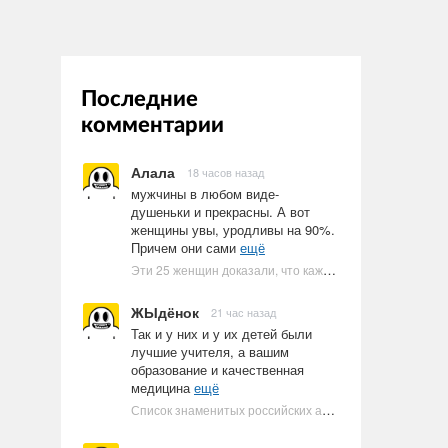
Последние
комментарии
Алала
18 часов назад
мужчины в любом виде-
душеньки и прекрасны. А вот
женщины увы, уродливы на 90%.
Причем они сами
ещё
Эти 25 женщин доказали, что каждое тело имеет право быть в бикини
ЖЫдёнок
21 час назад
Так и у них и у их детей были
лучшие учителя, а вашим
образование и качественная
медицина
ещё
Список знаменитых российских артистов-евреев | Ультрамарин