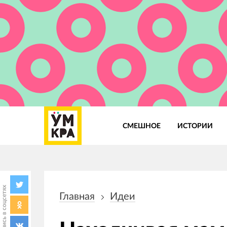
СМЕШНОЕ
ИСТОРИИ
Основная
навигация
Поделись в соцсетях
Главная
Идеи
Строка
навигации