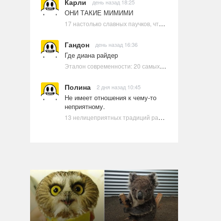
Карли
день назад 18:25
ОНИ ТАКИЕ МИМИМИ
17 настолько славных паучков, что даже у арахнофобов появится желание их погладить
Гандон
день назад 16:36
Где диана райдер
Эталон современности: 20 самых красивых и привлекательных актрис Голливуда, по мнению Google | Ультрамарин
Полина
2 дня назад 10:45
Не имеет отношения к чему-то
неприятному.
13 нелицеприятных традиций разных стран, которые могут шокировать неподготовленного человека