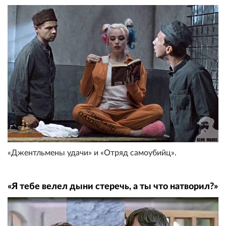
«Джентльмены удачи» и «Отряд самоубийц».
«Я тебе велел дыни стеречь, а ты что натворил?»