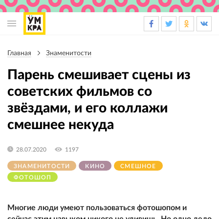
Основная
навигация
Главная
Знаменитости
Строка
навигации
Парень смешивает сцены из
советских фильмов со
звёздами, и его коллажи
смешнее некуда
28.07.2020
1197
ЗНАМЕНИТОСТИ
КИНО
СМЕШНОЕ
ФОТОШОП
Многие люди умеют пользоваться фотошопом и
сейчас этим навыком никого не удивишь. Но одно дело