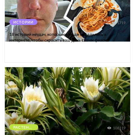
ИСТОРИИ
1719
18 историй неудач, которыми люди поделились в
интернете, чтобы скрасить ваш день своим фиаско
РАСТЕНИЯ
108119