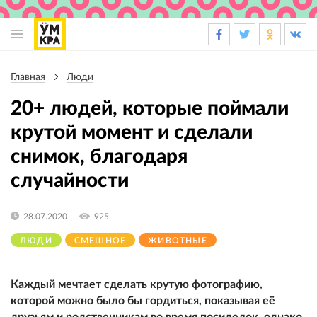
Основная
навигация
Главная
Люди
Строка
навигации
20+ людей, которые поймали
крутой момент и сделали
снимок, благодаря
случайности
28.07.2020
925
ЛЮДИ
СМЕШНОЕ
ЖИВОТНЫЕ
Каждый мечтает сделать крутую фотографию,
которой можно было бы гордиться, показывая её
друзьям и родственникам во время посиделок, однако