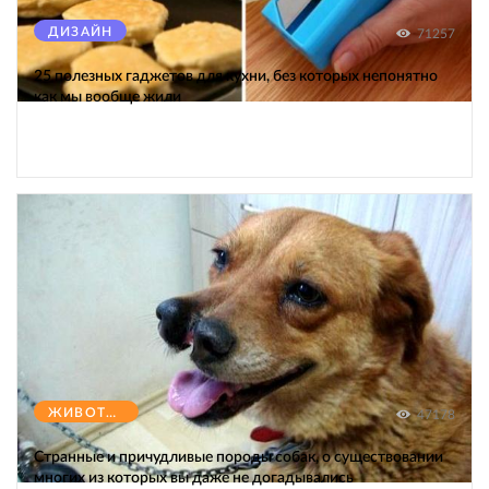
ДИЗАЙН
71257
25 полезных гаджетов для кухни, без которых непонятно
как мы вообще жили
ЖИВОТНЫЕ
47178
Странные и причудливые породы собак, о существовании
многих из которых вы даже не догадывались