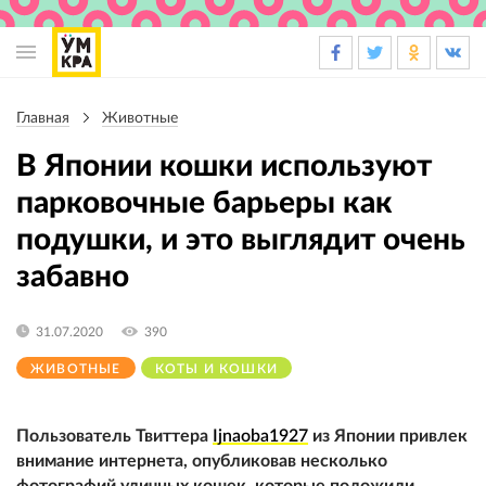
Основная
навигация
Главная
Животные
Строка
навигации
В Японии кошки используют
парковочные барьеры как
подушки, и это выглядит очень
забавно
31.07.2020
390
ЖИВОТНЫЕ
КОТЫ И КОШКИ
Пользователь Твиттера
Ijnaoba1927
из Японии привлек
внимание интернета, опубликовав несколько
фотографий уличных кошек, которые положили