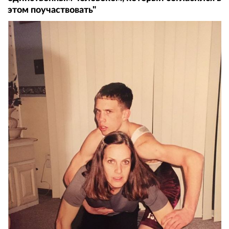
этом поучаствовать"