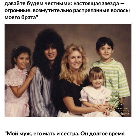
давайте будем честными: настоящая звезда —
огромные, возмутительно растрепанные волосы
моего брата"
"Мой муж, его мать и сестра. Он долгое время