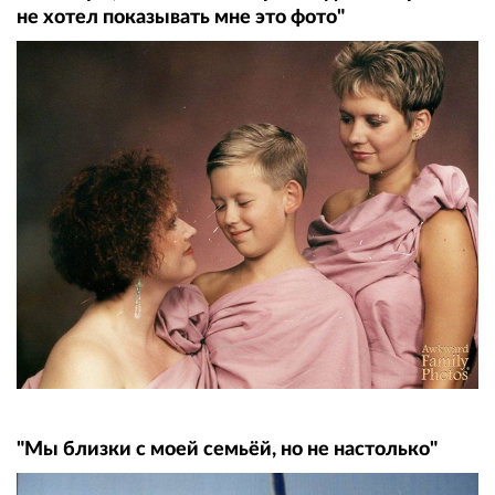
не хотел показывать мне это фото"
"Мы близки с моей семьёй, но не настолько"