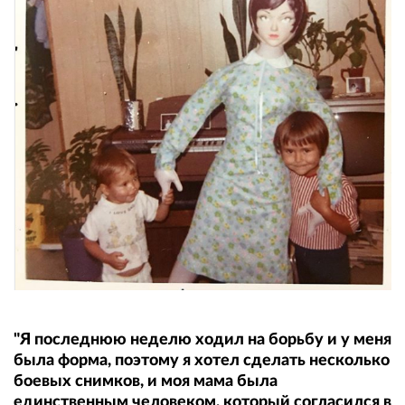
"Я последнюю неделю ходил на борьбу и у меня
была форма, поэтому я хотел сделать несколько
боевых снимков, и моя мама была
единственным человеком, который согласился в