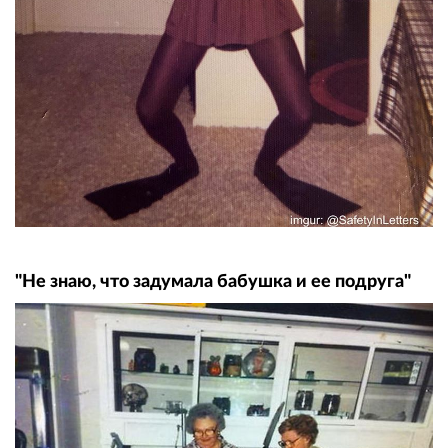
"Не знаю, что задумала бабушка и ее подруга"