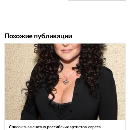
Похожие публикации
Список знаменитых российских артистов-евреев