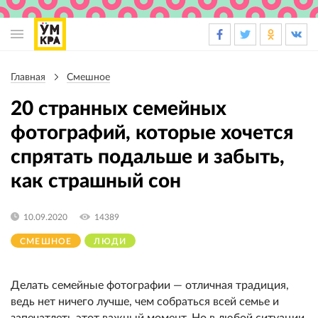
Основная
навигация
Главная
Смешное
Строка
навигации
20 странных семейных
фотографий, которые хочется
спрятать подальше и забыть,
как страшный сон
10.09.2020
14389
СМЕШНОЕ
ЛЮДИ
Делать семейные фотографии — отличная традиция,
ведь нет ничего лучше, чем собраться всей семье и
запечатлеть этот важный момент. Но в любой ситуации