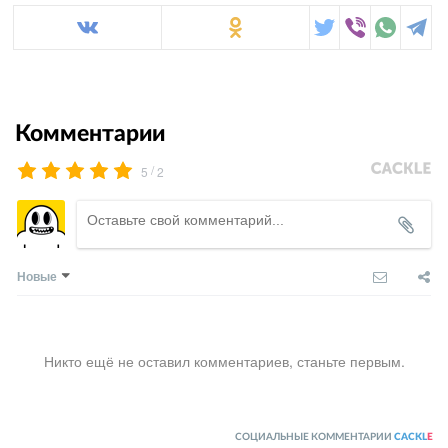
Комментарии
/
5
2
Новые
Никто ещё не оставил комментариев, станьте первым.
СОЦИАЛЬНЫЕ КОММЕНТАРИИ
CACKL
E