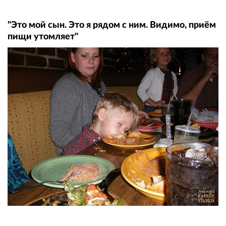
"Это мой сын. Это я рядом с ним. Видимо, приём
пищи утомляет"