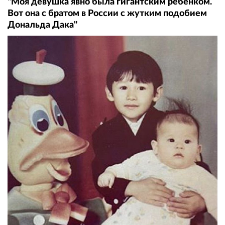
"Моя девушка явно была гигантским ребенком.
Вот она с братом в России с жутким подобием
Дональда Дака"