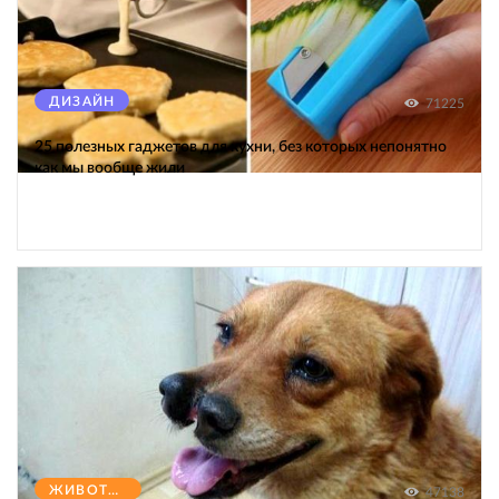
ДИЗАЙН
71225
25 полезных гаджетов для кухни, без которых непонятно
как мы вообще жили
ЖИВОТНЫЕ
47138