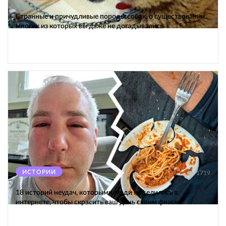
Странные и причудливые породы собак, о существовании
многих из которых вы даже не догадывались
ИСТОРИИ
1719
18 историй неудач, которыми люди поделились в
интернете, чтобы скрасить ваш день своим фиаско