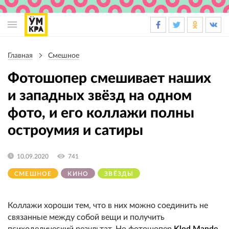
Основная
навигация
Главная
Смешное
Строка
навигации
Фотошопер смешивает наших
и западных звёзд на одном
фото, и его коллажи полны
остроумия и сатиры
10.09.2020
741
СМЕШНОЕ
КИНО
ЗВЁЗДЫ
Коллажи хороши тем, что в них можно соединить не
связанные между собой вещи и получить
психоделический результат. Но фотошопер
Klod Mande