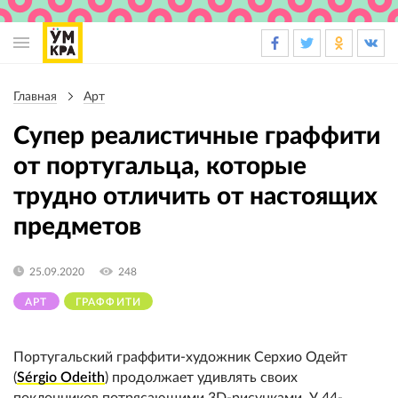
Основная
навигация
Главная
Арт
Строка
навигации
Супер реалистичные граффити
от португальца, которые
трудно отличить от настоящих
предметов
25.09.2020
248
АРТ
ГРАФФИТИ
Португальский граффити-художник Серхио Одейт
(
Sérgio Odeith
) продолжает удивлять своих
поклонников потрясающими 3D-рисунками. У 44-