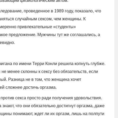
язывающим физиологическим актом.
едование, проведенное в 1989 году, показало, что
няться случайным сексом, чем женщины. К
умеренно привлекательные «студенты»
акое предложение. Мужчины тут же соглашались, а
евидно.
игана по имени Терри Конли решила копнуть глубже.
не менее склонны к сексу без обязательств, если
ный. Разница не в том, что женщина хочет
 ей сложнее достичь оргазма.
 против секса просто ради получения удовольствия.
 знают, что они обязательно достигнут оргазма, даже
нщины понимают, ждет ли их оргазм, лишь на полпути