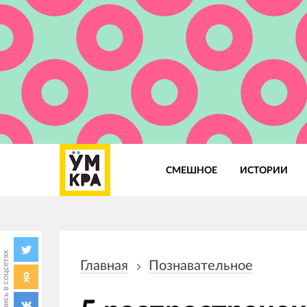
СМЕШНОЕ
ИСТОРИИ
Основная
навигация
Поделись в соцсетях
Главная
Познавательное
Строка
навигации