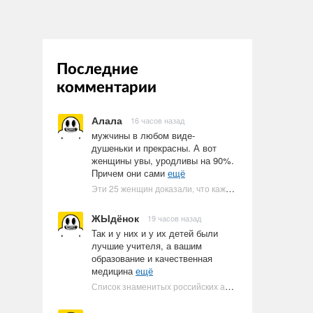
Последние
комментарии
Алала
16 часов назад
мужчины в любом виде-
душеньки и прекрасны. А вот
женщины увы, уродливы на 90%.
Причем они сами
ещё
Эти 25 женщин доказали, что каждое тело имеет право быть в бикини
ЖЫдёнок
19 часов назад
Так и у них и у их детей были
лучшие учителя, а вашим
образование и качественная
медицина
ещё
Список знаменитых российских артистов-евреев | Ультрамарин