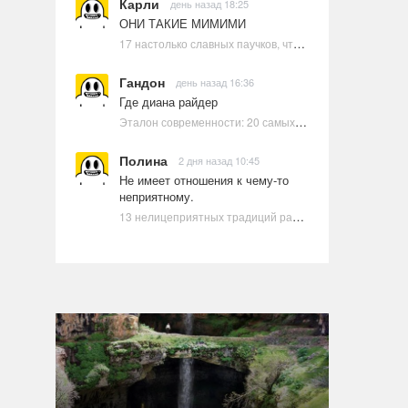
Карли
день назад 18:25
ОНИ ТАКИЕ МИМИМИ
17 настолько славных паучков, что даже у арахнофобов появится желание их погладить
Гандон
день назад 16:36
Где диана райдер
Эталон современности: 20 самых красивых и привлекательных актрис Голливуда, по мнению Google | Ультрамарин
Полина
2 дня назад 10:45
Не имеет отношения к чему-то
неприятному.
13 нелицеприятных традиций разных стран, которые могут шокировать неподготовленного человека