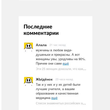
Последние
комментарии
Алала
21 час назад
мужчины в любом виде-
душеньки и прекрасны. А вот
женщины увы, уродливы на 90%.
Причем они сами
ещё
Эти 25 женщин доказали, что каждое тело имеет право быть в бикини
ЖЫдёнок
23 часа назад
Так и у них и у их детей были
лучшие учителя, а вашим
образование и качественная
медицина
ещё
Список знаменитых российских артистов-евреев | Ультрамарин