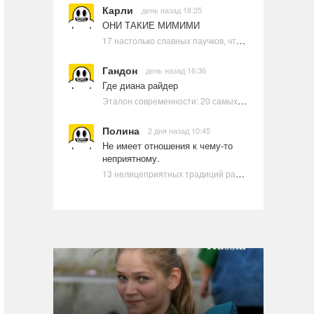
Карли
день назад 18:25
ОНИ ТАКИЕ МИМИМИ
17 настолько славных паучков, что даже у арахнофобов появится желание их погладить
Гандон
день назад 16:36
Где диана райдер
Эталон современности: 20 самых красивых и привлекательных актрис Голливуда, по мнению Google | Ультрамарин
Полина
2 дня назад 10:45
Не имеет отношения к чему-то
неприятному.
13 нелицеприятных традиций разных стран, которые могут шокировать неподготовленного человека