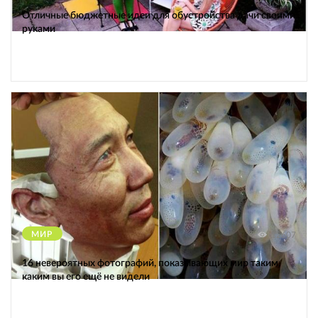
Отличные бюджетные идеи для обустройства дачи своими
руками
МИР
12607
16 невероятных фотографий, показывающих мир таким,
каким вы его ещё не видели