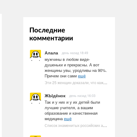
Последние
комментарии
Алала
день назад 18:49
мужчины в любом виде-
душеньки и прекрасны. А вот
женщины увы, уродливы на 90%.
Причем они сами
ещё
Эти 25 женщин доказали, что каждое тело имеет право быть в бикини
ЖЫдёнок
день назад 16:03
Так и у них и у их детей были
лучшие учителя, а вашим
образование и качественная
медицина
ещё
Список знаменитых российских артистов-евреев | Ультрамарин