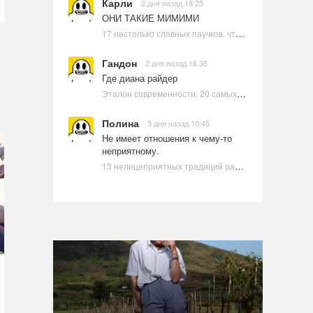
Карли
2 дня назад 18:25
ОНИ ТАКИЕ МИМИМИ
17 настолько славных паучков, что даже у арахнофобов появится желание их погладить
Гандон
2 дня назад 16:36
Где диана райдер
Эталон современности: 20 самых красивых и привлекательных актрис Голливуда, по мнению Google | Ультрамарин
Полина
3 дня назад 10:45
Не имеет отношения к чему-то
неприятному.
13 нелицеприятных традиций разных стран, которые могут шокировать неподготовленного человека