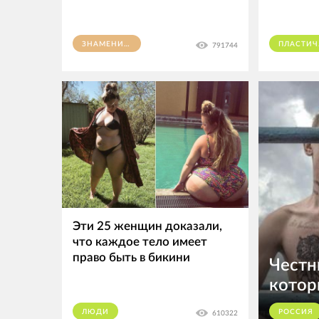
ЗНАМЕНИТОСТИ
ПЛ
791744
Эти 25 женщин доказали,
что каждое тело имеет
право быть в бикини
Честн
котор
ЛЮДИ
РОССИЯ
610322