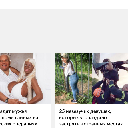
лядят мужья
25 невезучих девушек,
 помешанных на
которых угораздило
еских операциях
застрять в странных местах