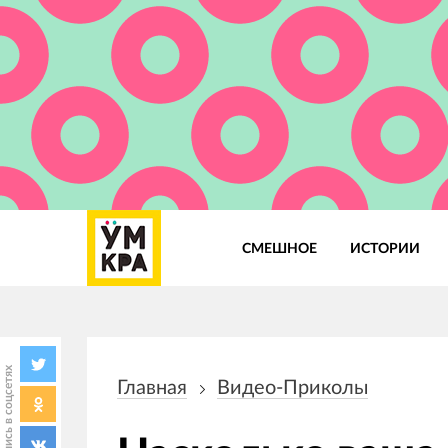
СМЕШНОЕ
ИСТОРИИ
Основная
навигация
Поделись в соцсетях
Главная
Видео-Приколы
Строка
навигации