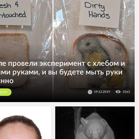
е провели эксперимент с хлебом и
ми руками, и вы будете мыть руки
янно
19.12.2019
3563
МЕНТ