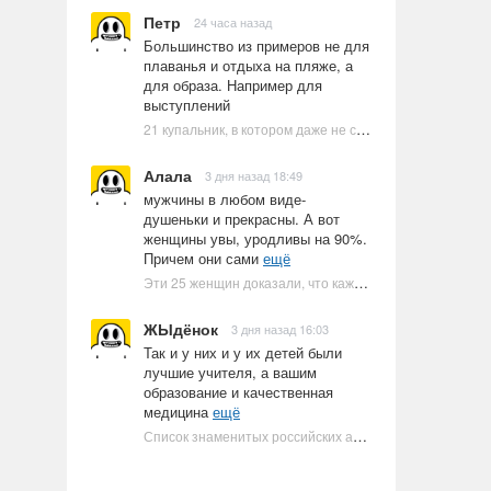
Петр
24 часа назад
Большинство из примеров не для
плаванья и отдыха на пляже, а
для образа. Например для
выступлений
21 купальник, в котором даже не стоит пытаться плавать
Алала
3 дня назад 18:49
мужчины в любом виде-
душеньки и прекрасны. А вот
женщины увы, уродливы на 90%.
Причем они сами
ещё
Эти 25 женщин доказали, что каждое тело имеет право быть в бикини
ЖЫдёнок
3 дня назад 16:03
Так и у них и у их детей были
лучшие учителя, а вашим
образование и качественная
медицина
ещё
Список знаменитых российских артистов-евреев | Ультрамарин