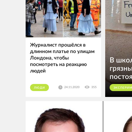
Журналист прошёлся в
длинном платье по улицам
Лондона, чтобы
В школ
посмотреть на реакцию
грязны
людей
посто
24.11.2020
355
ЛЮДИ
ЭКСПЕРИ