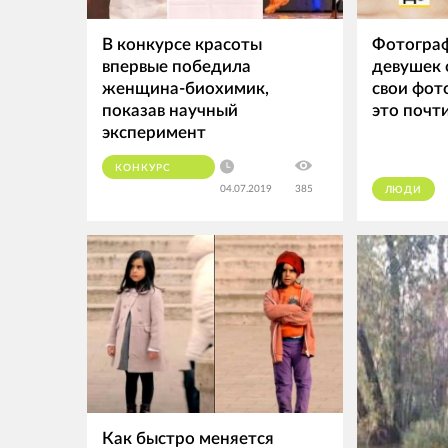
В конкурсе красоты
Фотогра
впервые победила
девушек 
женщина-биохимик,
свои фото
показав научный
это почт
эксперимент
КОНКУРС
04.07.2019
385
ЛЮДИ
КРАСОТЫ
Как быстро меняется