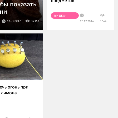
предметов
обы показать
зни
ВИДЕО-
14.01.2017
12154
23.12.2016
1664
ПРИКОЛЫ
ечь огонь при
 лимона