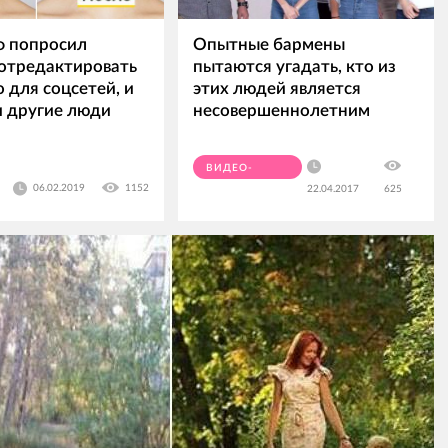
ф попросил
Опытные бармены
отредактировать
пытаются угадать, кто из
 для соцсетей, и
этих людей является
и другие люди
несовершеннолетним
ВИДЕО-
06.02.2019
1152
22.04.2017
625
ПРИКОЛЫ