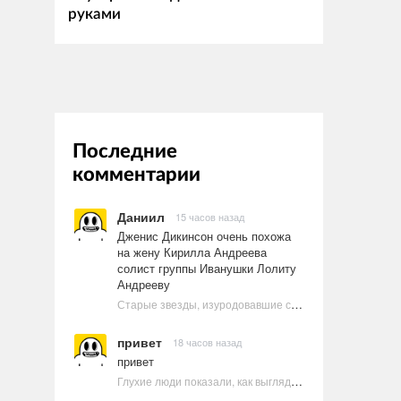
руками
Последние
комментарии
Даниил
15 часов назад
Дженис Дикинсон очень похожа
на жену Кирилла Андреева
солист группы Иванушки Лолиту
Андрееву
Старые звезды, изуродовавшие себя пластикой
привет
18 часов назад
привет
Глухие люди показали, как выглядят ругательства на языке жестов