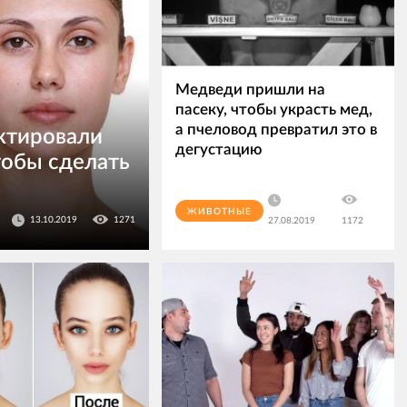
Медведи пришли на
пасеку, чтобы украсть мед,
а пчеловод превратил это в
ктировали
дегустацию
обы сделать
ЖИВОТНЫЕ
13.10.2019
1271
27.08.2019
1172