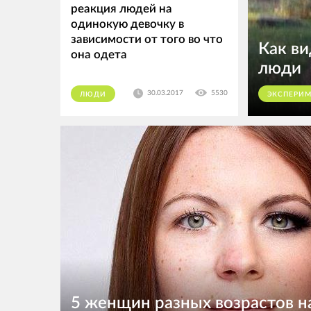
реакция людей на
одинокую девочку в
зависимости от того во что
Как ви
она одета
люди
30.03.2017
5530
ЛЮДИ
ЭКСПЕРИ
5 женщин разных возрастов н