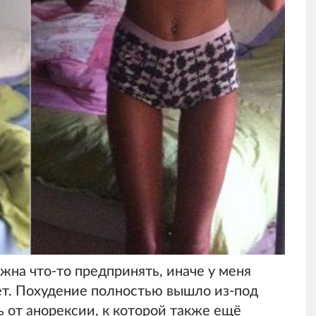
лжна что-то предпринять, иначе у меня
Бет. Похудение полностью вышло из-под
ь от анорексии, к которой также ещё