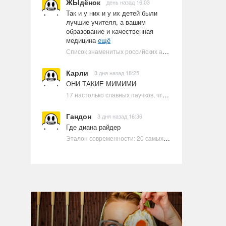
ЖЫдёнок
день назад 16:03
Так и у них и у их детей были
лучшие учителя, а вашим
образование и качественная
медицина
ещё
Список знаменитых российских артистов-евреев | Ультрамарин
Карли
3 дня назад 18:25
ОНИ ТАКИЕ МИМИМИ
17 настолько славных паучков, что даже у арахнофобов появится желание их погладить
Гандон
3 дня назад 16:36
Где диана райдер
Эталон современности: 20 самых красивых и привлекательных актрис Голливуда, по мнению Google | Ультрамарин