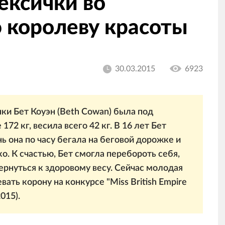
ексички во
королеву красоты
30.03.2015
6923
ки Бет Коуэн (Beth Cowan) была под
172 кг, весила всего 42 кг. В 16 лет Бет
ь она по часу бегала на беговой дорожке и
о. К счастью, Бет смогла перебороть себя,
ернуться к здоровому весу. Сейчас молодая
вать корону на конкурсе "Miss British Empire
015).