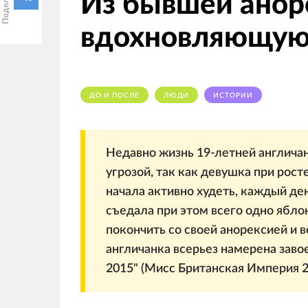
Из бывшей анор
вдохновляющую 
ДО И ПОСЛЕ
ЛЮДИ
ИСТОРИИ
Недавно жизнь 19-летней англичан
угрозой, так как девушка при росте 
начала активно худеть, каждый ден
съедала при этом всего одно яблок
покончить со своей анорексией и в
англичанка всерьез намерена завое
2015" (Мисс Британская Империя 2