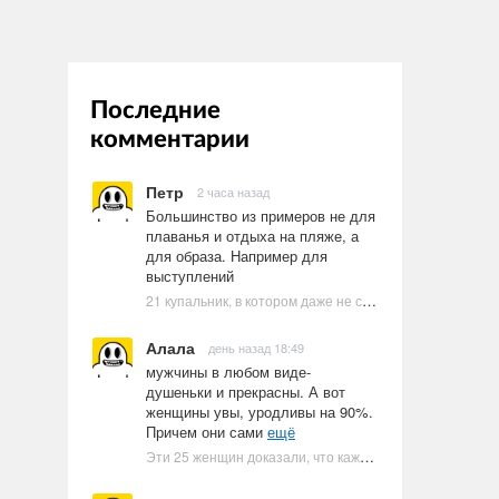
Последние
комментарии
Петр
2 часа назад
Большинство из примеров не для
плаванья и отдыха на пляже, а
для образа. Например для
выступлений
21 купальник, в котором даже не стоит пытаться плавать
Алала
день назад 18:49
мужчины в любом виде-
душеньки и прекрасны. А вот
женщины увы, уродливы на 90%.
Причем они сами
ещё
Эти 25 женщин доказали, что каждое тело имеет право быть в бикини