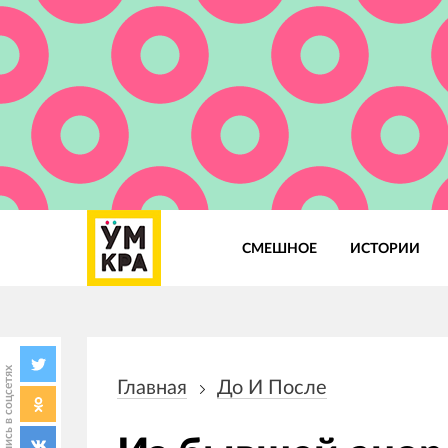
СМЕШНОЕ
ИСТОРИИ
Основная
навигация
Поделись в соцсетях
Главная
До И После
Строка
навигации