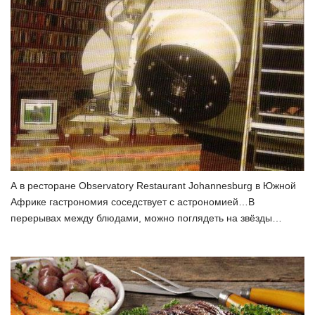
А в ресторане Observatory Restaurant Johannesburg в Южной
Африке гастрономия соседствует с астрономией…В
перерывах между блюдами, можно поглядеть на звёзды…