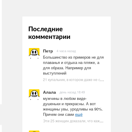
Последние
комментарии
Петр
4 часа назад
Большинство из примеров не для
плаванья и отдыха на пляже, а
для образа. Например для
выступлений
21 купальник, в котором даже не стоит пытаться плавать
Алала
день назад 18:49
мужчины в любом виде-
душеньки и прекрасны. А вот
женщины увы, уродливы на 90%.
Причем они сами
ещё
Эти 25 женщин доказали, что каждое тело имеет право быть в бикини