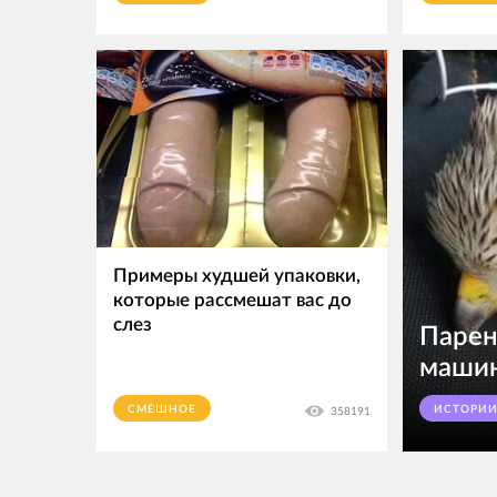
Примеры худшей упаковки,
которые рассмешат вас до
слез
Парен
машин
СМЕШНОЕ
ИСТОРИ
358191