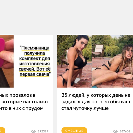
ных провалов в
35 людей, у которых день не
, которые настолько
задался для того, чтобы ваш
что в них с трудом
стал чуточку лучше
Е
СМЕШНОЕ
392397
367602