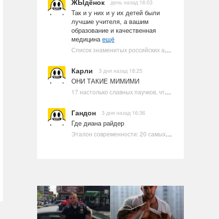
ЖЫдёнок
день назад 16:03
Так и у них и у их детей были
лучшие учителя, а вашим
образование и качественная
медицина
ещё
Список знаменитых российских артистов-евреев | Ультрамарин
Карли
3 дня назад 18:25
ОНИ ТАКИЕ МИМИМИ
17 настолько славных паучков, что даже у арахнофобов появится желание их погладить
Гандон
3 дня назад 16:36
Где диана райдер
Эталон современности: 20 самых красивых и привлекательных актрис Голливуда, по мнению Google | Ультрамарин