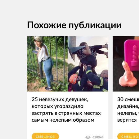
Похожие публикации
25 невезучих девушек,
30 смеш
которых угораздило
дизайне
застрять в странных местах
нелепы, 
самым нелепым образом
верится
СМЕШНОЕ
СМЕШНО
628049