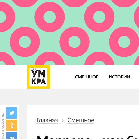
СМЕШНОЕ
ИСТОРИИ
Основная
навигация
Поделись в соцсетях
Главная
Смешное
Строка
навигации