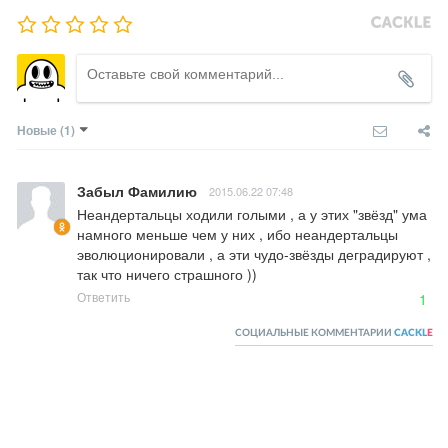
Новые
(1)
Забыл Фамилию
2015.06.22 07:48
Неандертальцы ходили голыми , а у этих "звёзд" ума 
намного меньше чем у них , ибо неандертальцы 
эволюционировали , а эти чудо-звёзды деградируют , 
так что ничего страшного ))
Ответить
1
СОЦИАЛЬНЫЕ КОММЕНТАРИИ
CACKL
E