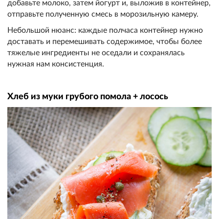
добавьте молоко,
затем йогурт и, выложив в контейнер,
отправ
ьте полученную смесь в мороз
ильную камеру.
Небольшой нюанс
: каждые полчаса контейнер нужн
о
доставать и перемешивать сод
ержимое, чтобы более
тяжелые и
нгредиенты не оседали и сохран
ялась
нужная нам консистенция.
Хлеб из муки грубого помола
+ лосось