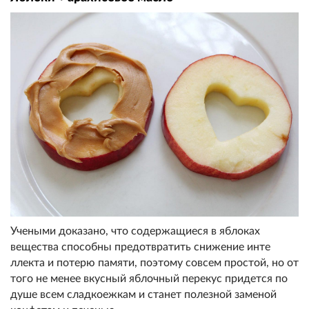
Учеными доказано, что содержащ
иеся в яблоках
вещества способ
ны предотвратить снижение инте
ллекта и потерю памяти, поэтом
у совсем простой, но от
того не
менее вкусный яблочный переку
с придется по
душе всем сладко
ежкам и станет пол
езной заменой