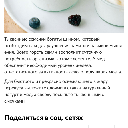
Тыквенные семечки богаты цинко
м, который
необходим нам для улучшения памяти и навыков мышл
ения. Всего горсть семян
восполнит суточную
потребность
организма в этом элементе. А мед
обеспечит необходимый ур
овень железа,
ответственного з
а активность левого полушария
мозга.
Для быстрого и прекрасн
о освежающего в жару
перекуса
выложите слоями в стакан натур
альный
йогурт и мед, а сверху посыпьте тыквенными с
емечками.
Поделиться в соц. сетях