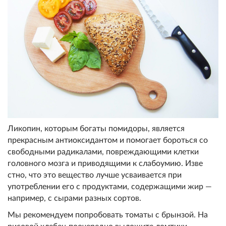
Ликопин, которым богаты помидо
ры, является
прекрасным антиоксидантом и помогает бороться с
о
свободными радикалами, повреж
дающими клетки
головного мозга
и приводящими к слабоумию. Изве
стно, что это вещество лучше у
сваивается при
употреблении ег
о с продуктами, содержащими жи
р —
например, с сырами разных сортов.
Мы рек
омендуем попробовать томаты с брынзой
. На