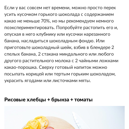
Если у вас совсем н
ет времени, можно просто перек
усить кусочком горького шокола
да с содержанием
какао не мень
ше 70%, но мы рекомендуем немн
ого
поэкспериментировать. Попр
обуйте растопить его и,
опуска
я в него клубнику или кусочки нарезан
ного
банана, насладиться шокол
адным фондю. Или
приготовьте шоколадный шейк, взбив в б
лендере 2
спелых банана, 2
стакана миндального или любог
о
другого растительного молока
с 2 чайными ложками
какао
-порошка. Сверху готовый напит
ок можно
посыпать корицей или
тертым горьким шоколадом,
украсить ягодами
или листочками мяты.
Рисовые хлебцы + брынза + томаты