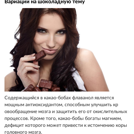
Вариации на шоколадную тему
Содержащийся в какао-бобах фла
ванол является
мощным антиоксидантом, способным улучшить кр
овообращение мозга и защитить
его от окислительных
процессов
. Кроме того, какао-бобы богаты магни
ем,
дефицит которого может при
вести к истончению коры
головн
ого мозга.