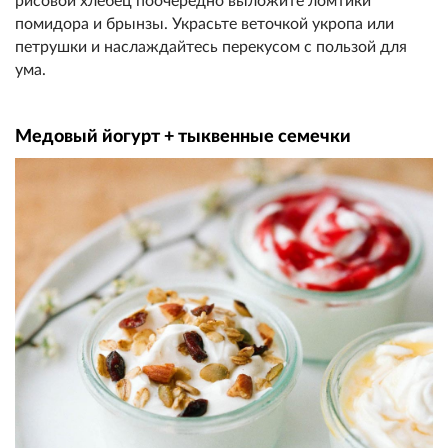
рисовой хлебец поочередно
выложите ломтики
помидора и бр
ынзы. Украсьте веточкой укропа
или
петрушки и наслаждайтесь перекусом с по
льзой для
ума.
Медовый йогурт + тыквенные семечки