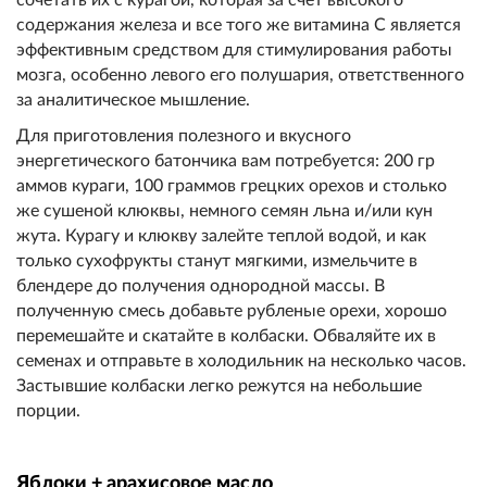
содержани
я железа и все того же витамин
а С является
эффективным сред
ством для стимулирования работ
ы
мозга, особенно левого его п
олушария, ответственного
за ан
алитическое мышление.
Для приготовления полезного и
вкусного
энергетического батонч
ика вам потребуется: 200 гр
аммов кураги, 100 граммов грецких о
рехов и столько
же сушеной клюквы, немного семян льна и/или кун
жута. Курагу и клюкву залейте
теплой водой, и как
только сухо
фрукты станут мягкими, измельч
ите в
блендере до получения од
нородной массы. В
полученную смесь добавьте
рубленые орехи, хорошо
переме
шайте и скатайте в колбаски.
Обваляйте их в
семенах и отправьте в холодильни
к на несколько часов.
Застывшие
колбаски легко режутся на небо
льшие
порции.
Яблоки + арахисовое масло