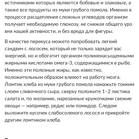
ист
очниками которых являются бобо
вые и злаковые, а
также все продукты из муки г
рубого помола. Именно в
процес
се расщепления сложных углевод
ов организм
получает необходиму
ю глюкозу, не снижая общего уро
вня нашей активности, и без вреда для фигуры.
В качестве перекуса можете попробовать легкий
сэндвич с лососем, который не только зарядит вас
энергией, но и обогатит организм полиненасыщенными
жирными кислотами омега-3, содержащимися в рыбе.
Именно эти полезные жиры, как известно,
положительным образом влияют на работу мозга.
Ломтик хлеба из муки грубого помола намажьте тонким
слоем сливочного сыра, сверху положите 1–2 листика
салата и, по желанию, нарезанные кружочками свежие
овощи — например, редис или помидор. Следом
выложите кусочек слабосоленого лосося и прикройте
другим ломтиком хлеба.