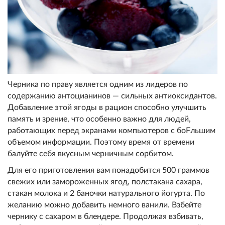
Черника по праву является одни
м из лидеров по
содержанию антоцианинов — сильных антиоксидант
ов.
Добавление этой ягоды в ра
цион способно улучшить
память
и зрение, что особенно важно д
ля людей,
работающих перед экр
анами компьютеров с боFльшим
объемом информации. Поэтому время от времени
балуйте
себя вкусным черничным сорбитом.
Для его приготовления
вам понадобится 500 граммов
свежи
х или замороженных ягод, полст
акана сахара,
стакан молока и 2 баночки натурального йогур
та. По
желанию можно добавить немного ванили. Взбейте
чернику
с сахаром в блендере. Продолж
ая взбивать,