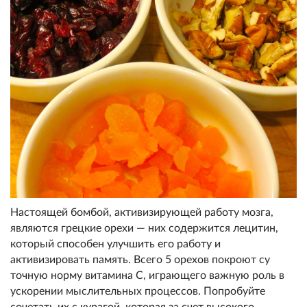
Настоящей бомбой, активизирующ
ей работу мозга,
являются грец
кие орехи — них содержится лецитин,
кото
рый способен улучшить его рабо
ту и
активизировать память. Всего 5 орехов покроют су
точную норму витамина С, играющ
его важную роль в
ускорении мыслительных процессов. Попробуй
те
сочетать их с курагой, кото
рая за счет высокого