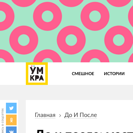
СМЕШНОЕ
ИСТОРИИ
Основная
навигация
Поделись в соцсетях
Главная
До И После
Строка
навигации