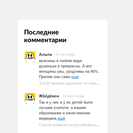
Последние
комментарии
Алала
21 час назад
мужчины в любом виде-
душеньки и прекрасны. А вот
женщины увы, уродливы на 90%.
Причем они сами
ещё
Эти 25 женщин доказали, что каждое тело имеет право быть в бикини
ЖЫдёнок
23 часа назад
Так и у них и у их детей были
лучшие учителя, а вашим
образование и качественная
медицина
ещё
Список знаменитых российских артистов-евреев | Ультрамарин