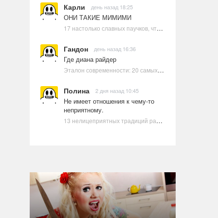
Карли
день назад 18:25
ОНИ ТАКИЕ МИМИМИ
17 настолько славных паучков, что даже у арахнофобов появится желание их погладить
Гандон
день назад 16:36
Где диана райдер
Эталон современности: 20 самых красивых и привлекательных актрис Голливуда, по мнению Google | Ультрамарин
Полина
2 дня назад 10:45
Не имеет отношения к чему-то
неприятному.
13 нелицеприятных традиций разных стран, которые могут шокировать неподготовленного человека