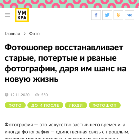
Основная
навигация
Главная
Фото
Строка
навигации
Фотошопер восстанавливает
старые, потертые и рваные
фотографии, даря им шанс на
новую жизнь
12.11.2020
550
ФОТО
ДО И ПОСЛЕ
ЛЮДИ
ФОТОШОП
Фотография — это искусство застывшего времени, а
иногда фотография — единственная связь с прошлым,
которую можно потерять навсегда из-за царапин,