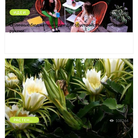
ИДЕИ
38282
Отличные бюджетные идеи для обустройства дачи своими
руками
РАСТЕНИЯ
108264
10 самых редких растений Земли