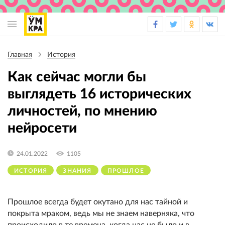
Основная
навигация
Главная
История
Строка
навигации
Как сейчас могли бы
выглядеть 16 исторических
личностей, по мнению
нейросети
24.01.2022
1105
ИСТОРИЯ
ЗНАНИЯ
ПРОШЛОЕ
Прошлое всегда будет окутано для нас тайной и
покрыта мраком, ведь мы не знаем наверняка, что
происходило в те времена, когда нас не было и в