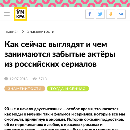
Основная
навигация
Главная
Знаменитости
Строка
навигации
Как сейчас выглядят и чем
занимаются забытые актёры
из российских сериалов
19.07.2018
5713
ЗНАМЕНИТОСТИ
ТОГДА И СЕЙЧАС
90-ые и начало двухтысячных — особое время, это касается
как моды и музыки, так и фильмов и сериалов, которые все мы
смотрели, прилипнув к экранам. Истории о жизни подростков,
об их переживаниях и любви, о красивых романах и
предательствах — все эти сериалы были целым миром для