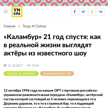
Основная
навигация
Главная
Тогда И Сейчас
Строка
навигации
«Каламбур» 21 год спустя: как
в реальной жизни выглядят
актёры из известного шоу
21.12.2017
3154
ТОГДА И СЕЙЧАС
ЗНАМЕНИТОСТИ
12 октября 1996 года на канале ОРТ стартовала российско-
украинская развлекательная передача «Каламбур», актёрский
состав которой состоящий из 5 человек перемещался то в
Деревню дураков, то в то в странный бар, то в падающий
самолет. Изначально «Каламбур» был образован после