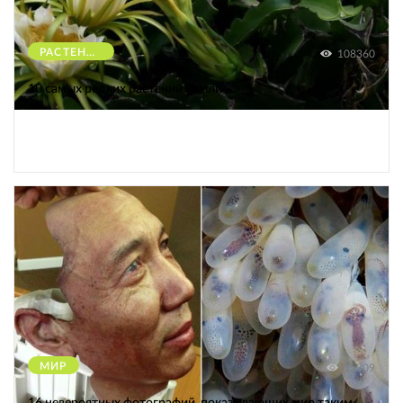
РАСТЕНИЯ
108360
10 самых редких растений Земли
МИР
12309
16 невероятных фотографий, показывающих мир таким,