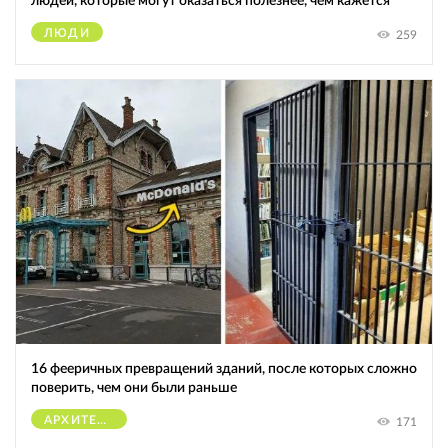
людей, которые могут оказаться полезнее, чем кажется
ЛЮДИ
259
16 фееричных превращений зданий, после которых сложно
поверить, чем они были раньше
АРХИТЕКТУРА
171