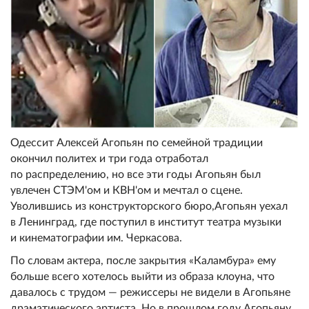
Одессит Алексей Агопьян по семейной традиции
окончил политех и три года отработал
по распределению, но все эти годы Агопьян был
увлечен СТЭМ'ом и КВН'ом и мечтал о сцене.
Уволившись из конструкторского бюро,Агопьян уехал
в Ленинград, где поступил в институт театра музыки
и кинематографии им. Черкасова.
По словам актера, после закрытия «Каламбура» ему
больше всего хотелось выйти из образа клоуна, что
давалось с трудом — режиссеры не видели в Агопьяне
драматического артиста. Но в прошлом году Агопьяну