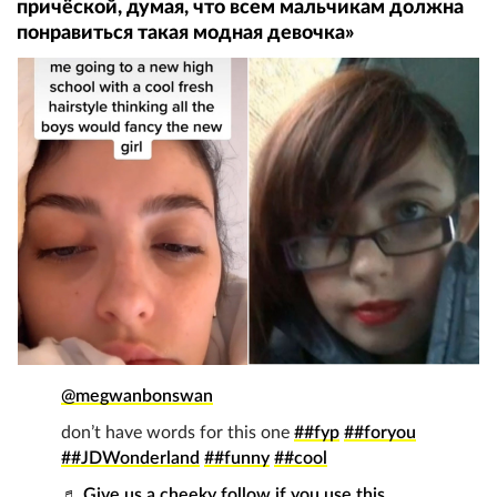
причёской, думая, что всем мальчикам должна
понравиться такая модная девочка»
@megwanbonswan
don’t have words for this one
##fyp
##foryou
##JDWonderland
##funny
##cool
♬ Give us a cheeky follow if you use this