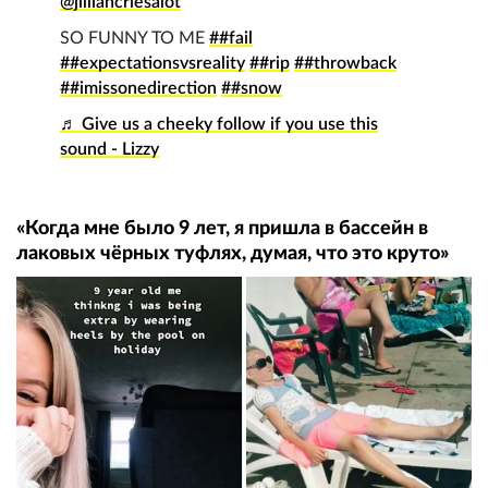
@jilliancriesalot
SO FUNNY TO ME
##fail
##expectationsvsreality
##rip
##throwback
##imissonedirection
##snow
♬ Give us a cheeky follow if you use this
sound - Lizzy
«Когда мне было 9 лет, я пришла в бассейн в
лаковых чёрных туфлях, думая, что это круто»