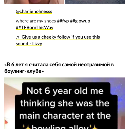
@charlieholmesss
where are my shoes
##fyp
##glowup
##TFBornThisWay
♬ Give us a cheeky follow if you use this
sound - Lizzy
«В 6 лет я считала себя самой неотразимой в
боулинг-клубе»