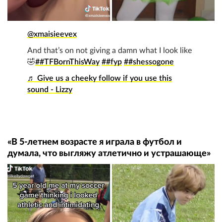
@xmaisieevex
And that’s on not giving a damn what I look like
🤣
##TFBornThisWay
##fyp
##shessogone
♬ Give us a cheeky follow if you use this
sound - Lizzy
«В 5-летнем возрасте я играла в футбол и
думала, что выгляжу атлетично и устрашающе»