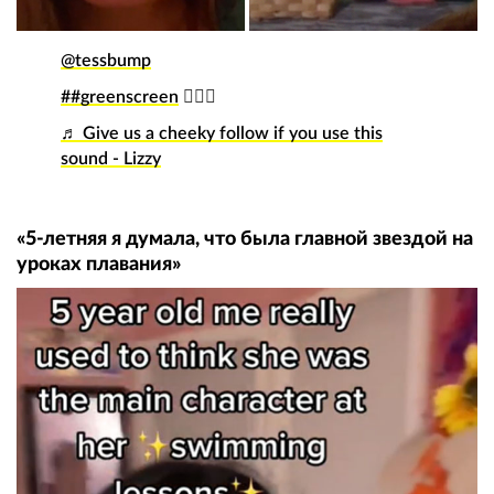
@tessbump
##greenscreen
🤷🏼‍♀️
♬ Give us a cheeky follow if you use this
sound - Lizzy
«5-летняя я думала, что была главной звездой на
уроках плавания»