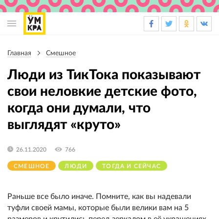
Основная
навигация
Главная
Смешное
Строка
навигации
Люди из ТикТока показывают
свои неловкие детские фото,
когда они думали, что
выглядят «круто»
26.11.2020
766
СМЕШНОЕ
ЛЮДИ
ТОГДА И СЕЙЧАС
Раньше все было иначе. Помните, как вы надевали
туфли своей мамы, которые были велики вам на 5
размеров и крутились перед зеркалом в её украшениях,