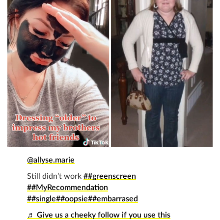
@allyse.marie
Still didn’t work
##greenscreen
##MyRecommendation
##single
##oopsie
##embarrased
♬ Give us a cheeky follow if you use this