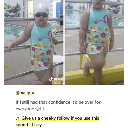
@mally_a
if I still had that confidence it’d be over for
everyone 😔🖐🏽
♬ Give us a cheeky follow if you use this
sound - Lizzy