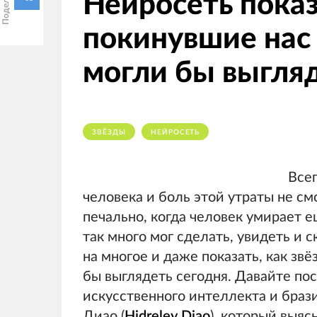
Нейросеть показ
покинувшие нас
могли бы выгляд
ЗВЁЗДЫ
НЕЙРОСЕТЬ
Всег
человека и боль этой утраты не см
печально, когда человек умирает е
так много мог сделать, увидеть и 
на многое и даже показать, как зв
бы выглядеть сегодня. Давайте по
искусственного интеллекта и бра
Диао (
Hidreley Diao
), который выяс