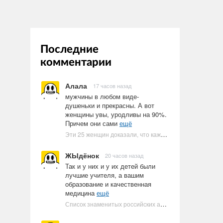
Последние
комментарии
Алала
17 часов назад
мужчины в любом виде-
душеньки и прекрасны. А вот
женщины увы, уродливы на 90%.
Причем они сами
ещё
Эти 25 женщин доказали, что каждое тело имеет право быть в бикини
ЖЫдёнок
20 часов назад
Так и у них и у их детей были
лучшие учителя, а вашим
образование и качественная
медицина
ещё
Список знаменитых российских артистов-евреев | Ультрамарин