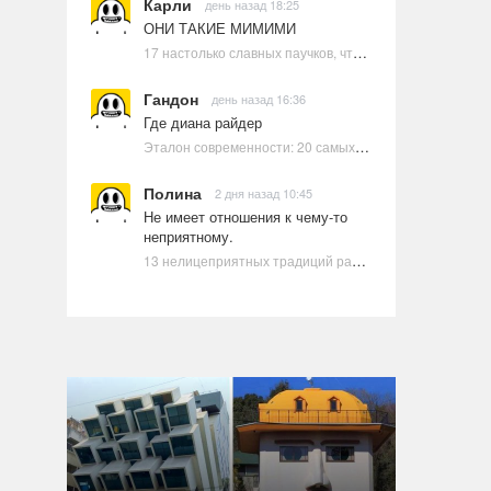
Карли
день назад 18:25
ОНИ ТАКИЕ МИМИМИ
17 настолько славных паучков, что даже у арахнофобов появится желание их погладить
Гандон
день назад 16:36
Где диана райдер
Эталон современности: 20 самых красивых и привлекательных актрис Голливуда, по мнению Google | Ультрамарин
Полина
2 дня назад 10:45
Не имеет отношения к чему-то
неприятному.
13 нелицеприятных традиций разных стран, которые могут шокировать неподготовленного человека