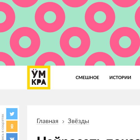
СМЕШНОЕ
ИСТОРИИ
Основная
навигация
Поделись в соцсетях
Главная
Звёзды
Строка
навигации