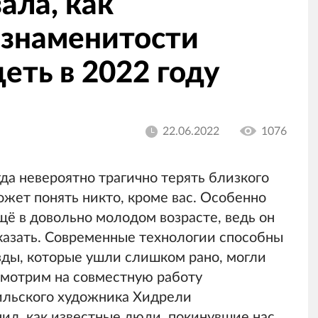
ала, как
 знаменитости
еть в 2022 году
22.06.2022
1076
да невероятно трагично терять близкого
ожет понять никто, кроме вас. Особенно
щё в довольно молодом возрасте, ведь он
сказать. Современные технологии способны
ёзды, которые ушли слишком рано, могли
смотрим на совместную работу
зильского художника Хидрели
нил, как известные люди, покинувшие нас,